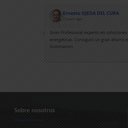
Ernesto OJEDA DEL CURA
3 years ago
co, sincero y 
Gran Profesional experto en soluciones 
ansable.
energéticas. Consiguió un gran ahorro e
iluminacion.
Sobre nosotros