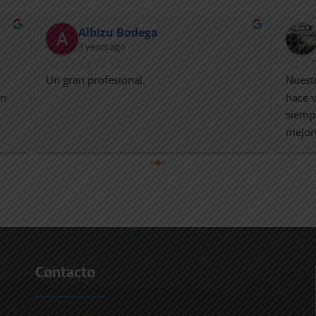
Albizu Bodega
3 years ago
Un gran profesional.
Nuestr
n 
hace v
siempr
mejor
última
tener 
Segui
Contacto