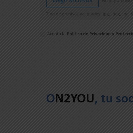
No hay archivo
Tipo de archivos aceptados: jpg, jpeg, jpe,
Acepto la
Política de Privacidad y Protecc
O
N2YOU
, tu so