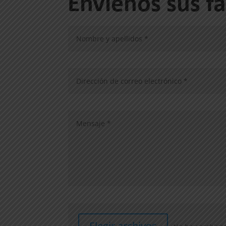
Envíenos sus f
File Input
Elegir archivos