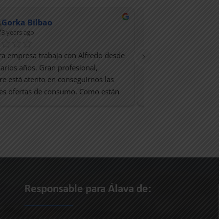
Gorka Bilbao
Mariano Mar
3 years ago
3 years ago
a empresa trabaja con Alfredo desde 
Perfecto conocimiento
arios años. Gran profesional, 
sobre un tema que la 
e está atento en conseguirnos las 
desconocemos. Si algu
es ofertas de consumo. Como están 
reducir coste y gasto s
mente las cosas, es muy necesario 
Todo el mundo deberí
a alguien cerca con su conocimiento. 
remos confiando en él.
Responsable para Álava de: