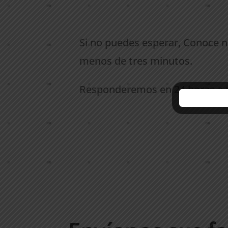
Si no puedes esperar, Conoce 
menos de tres minutos.
Responderemos en 24 horas a tu