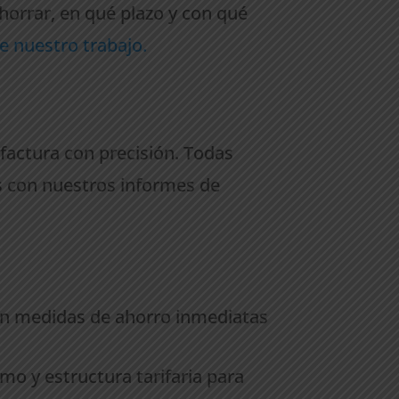
orrar, en qué plazo y con qué
e nuestro trabajo.
factura con precisión. Todas
s con nuestros informes de
con medidas de ahorro inmediatas
o y estructura tarifaria para