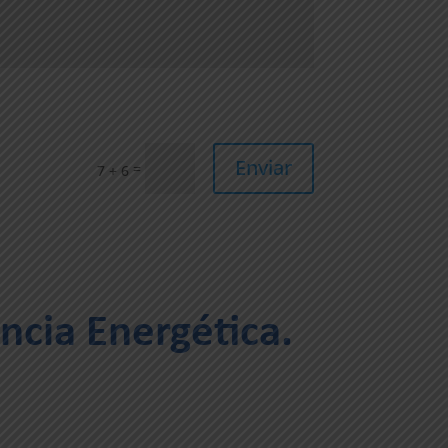
Enviar
=
7 + 6
encia Energética.