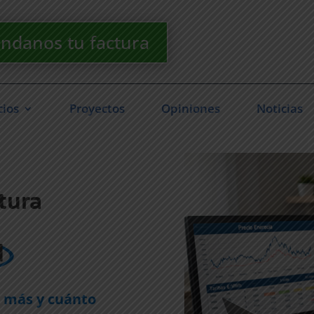
ndanos tu factura
cios
Proyectos
Opiniones
Noticias
tura
d
e más y cuánto