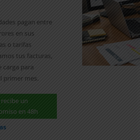
dades pagan entre
rores en sus
as o tarifas
amos tus facturas,
e carga para
el primer mes.
 recibe un
romiso en 48h
ras