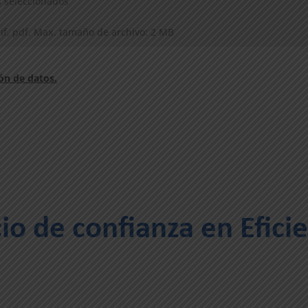
s seleccionados
 gif, pdf. Max. tamaño de archivo: 2 MB
ión de datos.
cio de confianza en Efici