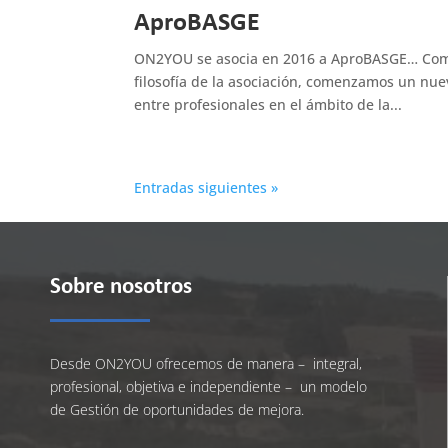
AproBASGE
ON2YOU se asocia en 2016 a AproBASGE… Como 
filosofía de la asociación, comenzamos un nuev
entre profesionales en el ámbito de la...
Entradas siguientes »
Sobre nosotros
Desde ON2YOU ofrecemos de manera – integral,
profesional, objetiva e independiente – un modelo
de Gestión de oportunidades de mejora.