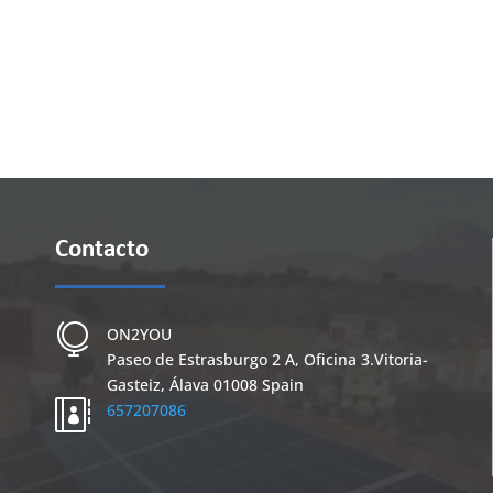
Contacto

ON2YOU
Paseo de Estrasburgo 2 A, Oficina 3.
Vitoria-
Gasteiz
,
Álava
01008
Spain

657207086